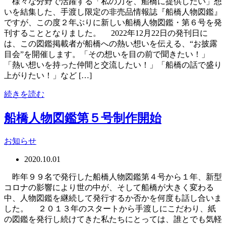
様々な分野で活躍する「私の力を、船橋に提供したい」想
いを結集した、手渡し限定の非売品情報誌『船橋人物図鑑』
ですが、この度２年ぶりに新しい船橋人物図鑑・第６号を発
刊することとなりました。 2022年12月22日の発刊日に
は、この図鑑掲載者が船橋への熱い想いを伝える、“お披露
目会”を開催します。「その想いを目の前で聞きたい！」
「熱い想いを持った仲間と交流したい！」「船橋の話で盛り
上がりたい！」など […]
続きを読む
船橋人物図鑑第５号制作開始
お知らせ
2020.10.01
昨年９９名で発行した船橋人物図鑑第４号から１年、新型
コロナの影響により世の中が、そして船橋が大きく変わる
中、人物図鑑を継続して発行するか否かを何度も話し合いま
した。 ２０１３年のスタートから手渡しにこだわり、紙
の図鑑を発行し続けてきた私たちにとっては、誰とでも気軽